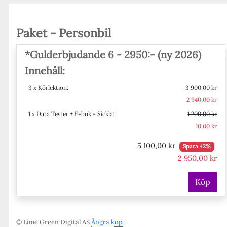
Paket - Personbil
*Gulderbjudande 6 - 2950:- (ny 2026)
Innehåll:
3 x Körlektion:
3 900,00 kr
2 940,00 kr
1 x Data Tester + E-bok - Sickla:
1 200,00 kr
10,00 kr
5 100,00 kr
Spara 42%
2 950,00 kr
Köp
© Lime Green Digital AS
Ångra köp